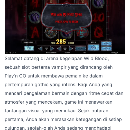
Selamat datang di arena kegelapan Wild Blood,
sebuah slot bertema vampir yang dirancang oleh
Play’n GO untuk membawa pemain ke dalam
pertempuran gothic yang intens. Bagi Anda yang
mencari pengalaman bermain dengan ritme cepat dan
atmosfer yang mencekam, game ini menawarkan
tantangan visual yang memukau. Sejak putaran
pertama, Anda akan merasakan ketegangan di setiap
gulungan, seolah-olah Anda sedang menghadapi