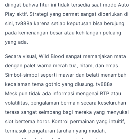
diingat bahwa fitur ini tidak tersedia saat mode Auto
Play aktif. Strategi yang cermat sangat diperlukan di
sini, tv888a karena setiap keputusan bisa berujung
pada kemenangan besar atau kehilangan peluang
yang ada.
Secara visual, Wild Blood sangat memanjakan mata
dengan palet warna merah tua, hitam, dan emas.
Simbol-simbol seperti mawar dan belati menambah
kedalaman tema gothic yang diusung. tv888a
Meskipun tidak ada informasi mengenai RTP atau
volatilitas, pengalaman bermain secara keseluruhan
terasa sangat seimbang bagi mereka yang menyukai
slot bertema horor. Kontrol permainan yang intuitif,
termasuk pengaturan taruhan yang mudah,