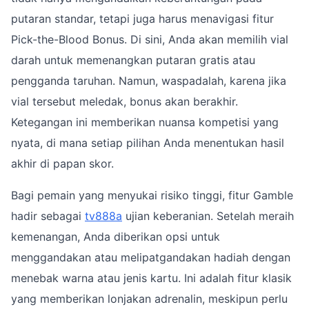
putaran standar, tetapi juga harus menavigasi fitur
Pick-the-Blood Bonus. Di sini, Anda akan memilih vial
darah untuk memenangkan putaran gratis atau
pengganda taruhan. Namun, waspadalah, karena jika
vial tersebut meledak, bonus akan berakhir.
Ketegangan ini memberikan nuansa kompetisi yang
nyata, di mana setiap pilihan Anda menentukan hasil
akhir di papan skor.
Bagi pemain yang menyukai risiko tinggi, fitur Gamble
hadir sebagai
tv888a
ujian keberanian. Setelah meraih
kemenangan, Anda diberikan opsi untuk
menggandakan atau melipatgandakan hadiah dengan
menebak warna atau jenis kartu. Ini adalah fitur klasik
yang memberikan lonjakan adrenalin, meskipun perlu