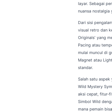
layar. Sebagai p
nuansa nostalgia 
Dari sisi pengal
visual retro dan
Originals' yang m
Pacing atau temp
mulai muncul di g
Magnet atau Light
standar.
Salah satu aspek y
Wild Mystery Symb
aksi cepat, fitur
Simbol Wild denga
mana pemain bisa 