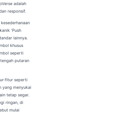
oVerse adalah
dan responsif.
a kesederhanaan
kanik 'Push
andar lainnya.
imbol khusus
imbol seperti
 tengah putaran
r-fitur seperti
in yang menyukai
ain tetap segar.
i ringan, di
ebut mulai