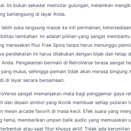
i. Ini bukan sekadar memutar gulungan, melainkan mengikut
ng berlangsung di layar Anda.
lebih suka langsung masuk ke inti permainan, ketersediaan
bilitas tambahan. Ini adalah pilihan yang sangat membant
ung merasakan fitur Free Spins tanpa harus menunggu pemi
wa pendekatan ini harus dilakukan dengan bijak dan tetap 
Anda. Pengalaman bermain di RetroVerse terasa sangat ter
tur yang mulus, sehingga pemain tidak akan merasa bingung
di di layar secara bersamaan.
etroVerse sangat memanjakan mata bagi penggemar gaya re
 dan desain simbol yang ikonik membuat setiap putaran te
mesin arcade favorit di masa kecil. Efek suara yang meny
 tema, memberikan umpan balik audio yang memuaskan se
terbentuk atau saat fitur khusus aktif. Tidak ada kerumitan 