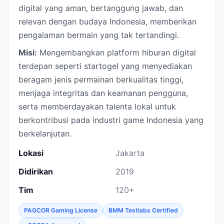
digital yang aman, bertanggung jawab, dan
relevan dengan budaya Indonesia, memberikan
pengalaman bermain yang tak tertandingi.
Misi:
Mengembangkan platform hiburan digital
terdepan seperti startogel yang menyediakan
beragam jenis permainan berkualitas tinggi,
menjaga integritas dan keamanan pengguna,
serta memberdayakan talenta lokal untuk
berkontribusi pada industri game Indonesia yang
berkelanjutan.
Lokasi
Jakarta
Didirikan
2019
Tim
120+
PAGCOR Gaming License
BMM Testlabs Certified