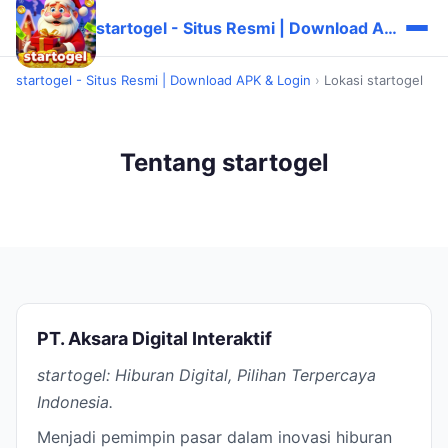
startogel - Situs Resmi | Download APK & Login
startogel - Situs Resmi | Download APK & Login
›
Lokasi startogel
Tentang startogel
PT. Aksara Digital Interaktif
startogel: Hiburan Digital, Pilihan Terpercaya
Indonesia.
Menjadi pemimpin pasar dalam inovasi hiburan