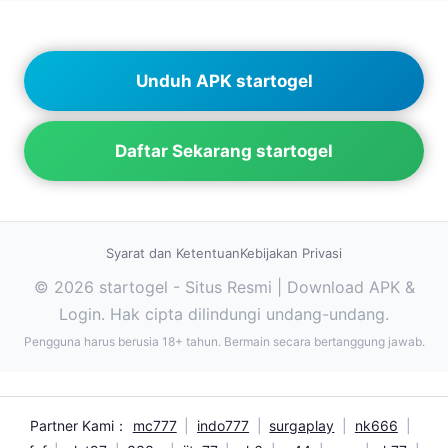
Unduh APK startogel
Daftar Sekarang startogel
Syarat dan Ketentuan
Kebijakan Privasi
© 2026 startogel - Situs Resmi | Download APK &
Login. Hak cipta dilindungi undang-undang.
Pengguna harus berusia 18+ tahun. Bermain secara bertanggung jawab.
Partner Kami：
mc777
|
indo777
|
surgaplay
|
nk666
|