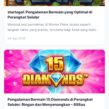
startogel: Pengalaman Bermain yang Optimal di
Perangkat Seluler
Memulai sesi permainan di Money Plane terasa seperti
langkah taktis yang presisi, terutama bagi Anda yang lebih
sering menikmati hiburan...
04 Agu 2026
Pengalaman Bermain 15 Diamonds di Perangkat
Seluler: Ringan dan Menyenangkan – 898aa