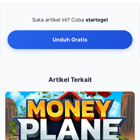
Suka artikel ini? Coba
startogel
Unduh Gratis
Artikel Terkait