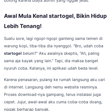
bolong karena biaya admin yang nggak jelas.
Awal Mula Kenal startogel, Bikin Hidup
Lebih Tenang!
Suatu sore, lagi ngopi-ngopi ganteng sama temen di
warung kopi, tiba-tiba dia nyenggol. "Bro, udah coba
startogel
belum?" Aku awalnya skeptis, "Ah, paling
sama aja kayak yang lain." Tapi, dia maksa banget
nyuruh coba. Katanya, ini aplikasi udah beda level.
Karena penasaran, pulang ke rumah langsung aku cari
di internet. Langsung deh nemu website resminya.
Proses download-nya gampang, terus instalasi juga
cepet. Jujur, awal-awal aku cuma coba-coba doang,
nggak berharap banyak.