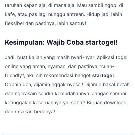
taruhan kapan aja, di mana aja. Mau sambil ngopi di
kafe, atau pas lagi nunggu antrean. Hidup jadi lebih
fleksibel dan pastinya, lebih santuy!
Kesimpulan: Wajib Coba startogel!
Jadi, buat kalian yang masih nyari-nyari aplikasi togel
online yang aman, nyaman, dan pastinya *cuan-
friendly*, aku sih rekomendasi banget
startogel
.
Cobain deh, dijamin nggak nyesel! Dijamin bakal betah
dan ngerasain sendiri kemudahannya. Jangan sampai
ketinggalan keseruannya ya, sobat! Buruan download
dan rasakan bedanya!