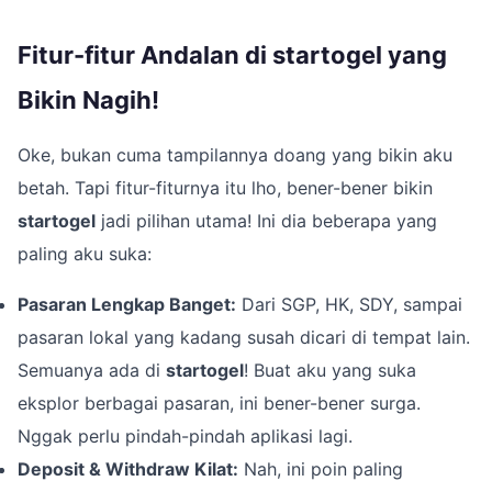
Fitur-fitur Andalan di startogel yang
Bikin Nagih!
Oke, bukan cuma tampilannya doang yang bikin aku
betah. Tapi fitur-fiturnya itu lho, bener-bener bikin
startogel
jadi pilihan utama! Ini dia beberapa yang
paling aku suka:
Pasaran Lengkap Banget:
Dari SGP, HK, SDY, sampai
pasaran lokal yang kadang susah dicari di tempat lain.
Semuanya ada di
startogel
! Buat aku yang suka
eksplor berbagai pasaran, ini bener-bener surga.
Nggak perlu pindah-pindah aplikasi lagi.
Deposit & Withdraw Kilat:
Nah, ini poin paling